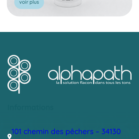
voir plus
Informations
101 chemin des pêchers – 34130