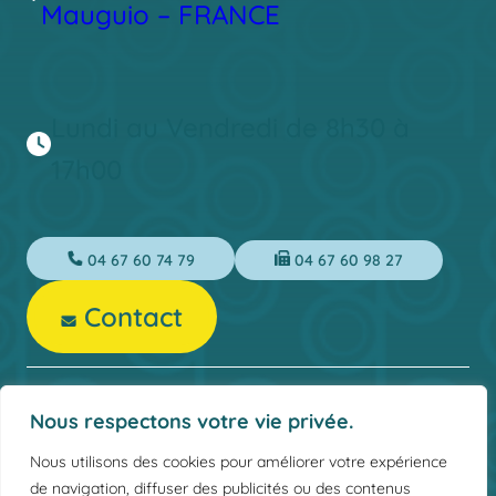
Mauguio – FRANCE
Lundi au Vendredi de 8h30 à
17h00
04 67 60 74 79
04 67 60 98 27
Contact
Mentions légales
Nous respectons votre vie privée.
Politique de confidentialité
Nous utilisons des cookies pour améliorer votre expérience
CGV 2024
de navigation, diffuser des publicités ou des contenus