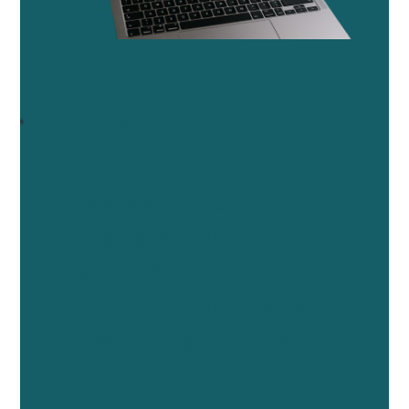
Livraison à la
commande
Vous nous passez vos
commandes au fur et à
mesure de vos besoins. Le
délais de production est
d’environ 1 à 2 semaines.