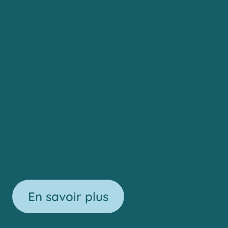
Nous proposons une large gamme
de flacons, pots et seaux
personnalisés.
Nous proposons des fixateurs
d’Histologie comme le formol
tamponnée à 10% PBS ainsi que
des fixateurs de Cytologie comme
le Cyt-All.
En savoir plus